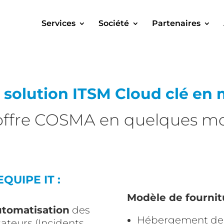
Services
Société
Partenaires
 solution ITSM Cloud clé en 
offre COSMA en quelques m
UIPE IT :
Modèle de fournit
utomatisation
des
Hébergement de l’
sateurs (Incidents,