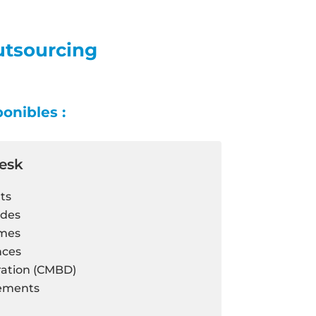
tsourcing
onibles :
esk
ts
ndes
èmes
nces
ration (CMBD)
ements