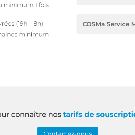
u minimum 1 fois
rées (19h – 8h)
COSMa Service 
emaines minimum
ur connaître nos
tarifs de souscript
Contactez-nous