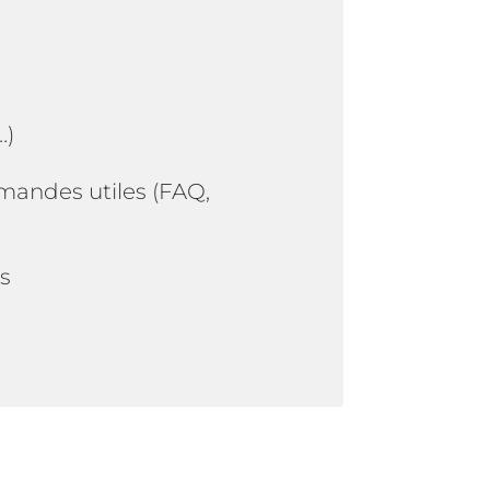
…)
mandes utiles (FAQ,
ts