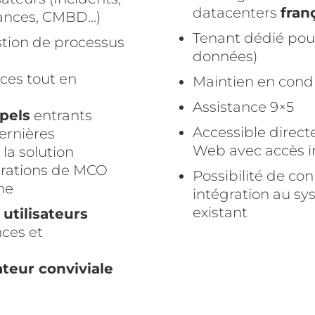
datacenters
fran
ances, CMBD…)
Tenant dédié pour
stion de processus
données)
ices tout en
Maintien en condi
Assistance 9×5
pels
entrants
Accessible direc
ernières
Web avec accès i
la solution
rations de MCO
Possibilité de c
me
intégration au sy
existant
 utilisateurs
nces et
ateur conviviale