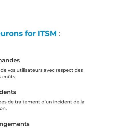
eurons for ITSM
:
mandes
e vos utilisateurs avec respect des
 coûts.
idents
pes de traitement d’un incident de la
ion.
angements